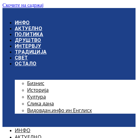
Скочите на садржај
ИНФО
АКТУЕЛНО
ПОЛИТИКА
ДРУШТВО
ИНТЕРВЈУ
ТРАДИЦИЈА
СВЕТ
ОСТАЛО
Бизнис
Историја
Култура
Слика дана
Видовдан.инфо ин Енглисх
ИНФО
АКТУЕЛНО