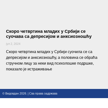
Скоро четвртина младих у Србији се
суочава са депресијом и анксиозношћу
јул 2, 2024
Скоро четвртина младих у Србији суочила се са
депресијом и анксиозношћу, а половина се обраћа
стручном лицу за неки вид психолошке подршке,
показало је истраживање
© Видовдан 2026. | Сва права задржава