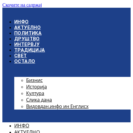
Скочите на садржај
ИНФО
АКТУЕЛНО
ПОЛИТИКА
ДРУШТВО
ИНТЕРВЈУ
ТРАДИЦИЈА
СВЕТ
ОСТАЛО
Бизнис
Историја
Култура
Слика дана
Видовдан.инфо ин Енглисх
ИНФО
АКТУЕЛНО