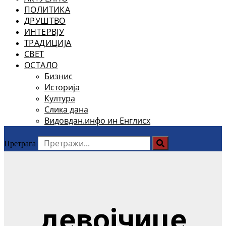
ПОЛИТИКА
ДРУШТВО
ИНТЕРВЈУ
ТРАДИЦИЈА
СВЕТ
ОСТАЛО
Бизнис
Историја
Култура
Слика дана
Видовдан.инфо ин Енглисх
Претрага
девојчице