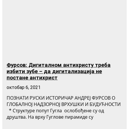
Фурсов: Дигиталном антихристу треба
избити зубе – да дигитализација не
постане антихрист
октобар 6, 2021
ПОЗНАТИ РУСКИ ИСТОРИЧАР АНДРЕЈ ФУРСОВ О
ГЛОБАЛНОЈ НАДЗОРНОЈ ВРХУШКИ И БУДУЋНОСТИ
* Структуре попут Гугла ослобођене су од
друштва. На врху Гуглове пирамиде су