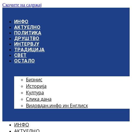
Скочите на садржај
ИНФО
АКТУЕЛНО
ПОЛИТИКА
ДРУШТВО
ИНТЕРВЈУ
ТРАДИЦИЈА
СВЕТ
ОСТАЛО
Бизнис
Историја
Култура
Слика дана
Видовдан.инфо ин Енглисх
ИНФО
АКТУЕЛНО