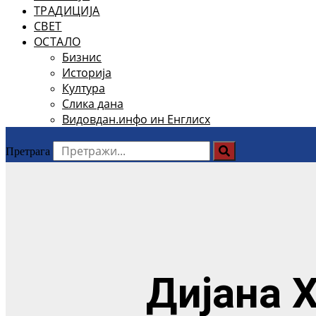
ТРАДИЦИЈА
СВЕТ
ОСТАЛО
Бизнис
Историја
Култура
Слика дана
Видовдан.инфо ин Енглисх
Претрага
Дијана 