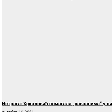
Истрага: Хркаловић помагала „кавчанима“ у л