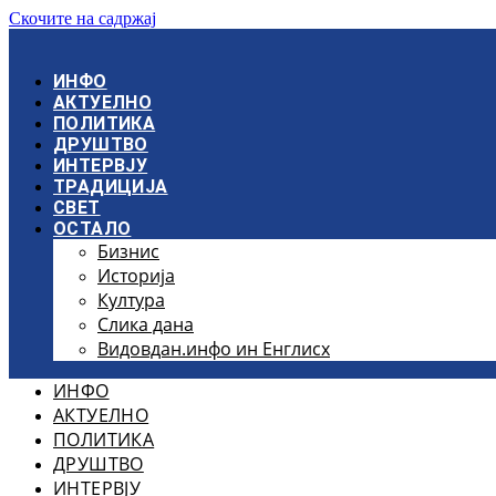
Скочите на садржај
ИНФО
АКТУЕЛНО
ПОЛИТИКА
ДРУШТВО
ИНТЕРВЈУ
ТРАДИЦИЈА
СВЕТ
ОСТАЛО
Бизнис
Историја
Култура
Слика дана
Видовдан.инфо ин Енглисх
ИНФО
АКТУЕЛНО
ПОЛИТИКА
ДРУШТВО
ИНТЕРВЈУ