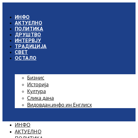
Скочите
на
садржај
ИНФО
АКТУЕЛНО
ПОЛИТИКА
ДРУШТВО
ИНТЕРВЈУ
ТРАДИЦИЈА
СВЕТ
ОСТАЛО
Бизнис
Историја
Култура
Слика дана
Видовдан.инфо ин Енглисх
ИНФО
АКТУЕЛНО