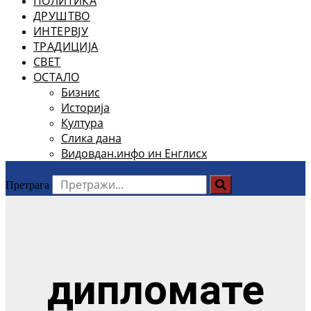
ПОЛИТИКА
ДРУШТВО
ИНТЕРВЈУ
ТРАДИЦИЈА
СВЕТ
ОСТАЛО
Бизнис
Историја
Култура
Слика дана
Видовдан.инфо ин Енглисх
Претрага
дипломате