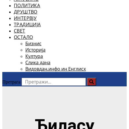
ПОЛИТИКА
ДРУШТВО
ИНТЕРВЈУ
ТРАДИЦИЈА
СВЕТ
ОСТАЛО
Бизнис
Историја
Култура
Слика дана
Видовдан.инфо ин Енглисх
Претрага
Ђиласу