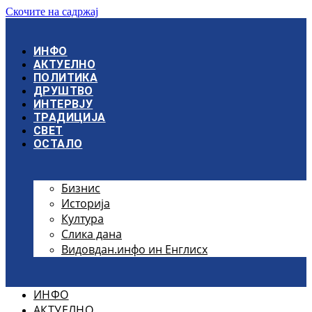
Скочите на садржај
ИНФО
АКТУЕЛНО
ПОЛИТИКА
ДРУШТВО
ИНТЕРВЈУ
ТРАДИЦИЈА
СВЕТ
ОСТАЛО
Бизнис
Историја
Култура
Слика дана
Видовдан.инфо ин Енглисх
ИНФО
АКТУЕЛНО