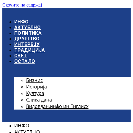
Скочите на садржај
ИНФО
АКТУЕЛНО
ПОЛИТИКА
ДРУШТВО
ИНТЕРВЈУ
ТРАДИЦИЈА
СВЕТ
ОСТАЛО
Бизнис
Историја
Култура
Слика дана
Видовдан.инфо ин Енглисх
ИНФО
АКТУЕЛНО