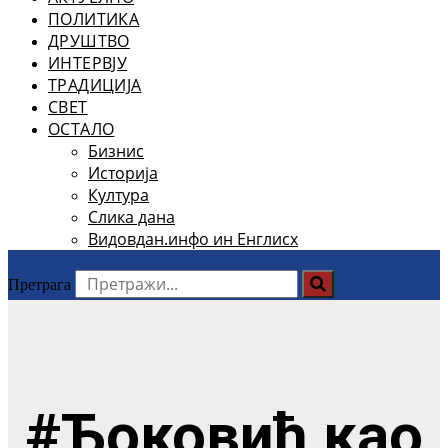
ПОЛИТИКА
ДРУШТВО
ИНТЕРВЈУ
ТРАДИЦИЈА
СВЕТ
ОСТАЛО
Бизнис
Историја
Култура
Слика дана
Видовдан.инфо ин Енглисх
Претрага
#Ђоковић као