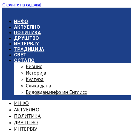
Скочите на садржај
ИНФО
АКТУЕЛНО
ПОЛИТИКА
ДРУШТВО
ИНТЕРВЈУ
ТРАДИЦИЈА
СВЕТ
ОСТАЛО
Бизнис
Историја
Култура
Слика дана
Видовдан.инфо ин Енглисх
ИНФО
АКТУЕЛНО
ПОЛИТИКА
ДРУШТВО
ИНТЕРВЈУ