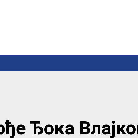
рђе Ђока Влајко