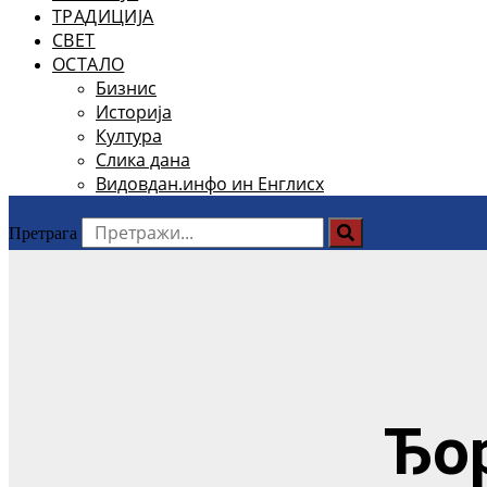
ТРАДИЦИЈА
СВЕТ
ОСТАЛО
Бизнис
Историја
Култура
Слика дана
Видовдан.инфо ин Енглисх
Претрага
Ђо