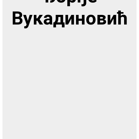
Вукадиновић