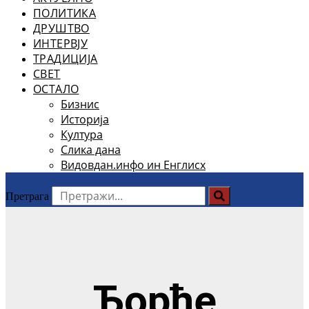
ПОЛИТИКА
ДРУШТВО
ИНТЕРВЈУ
ТРАДИЦИЈА
СВЕТ
ОСТАЛО
Бизнис
Историја
Култура
Слика дана
Видовдан.инфо ин Енглисх
Претрага
Ђорђе