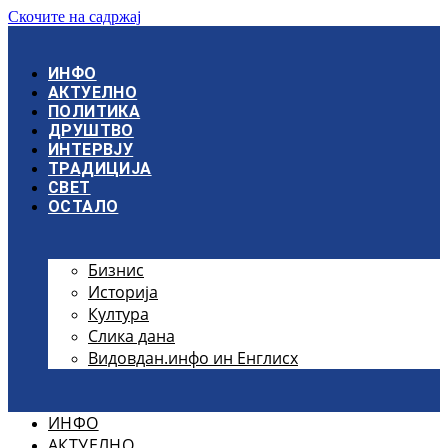
Скочите на садржај
ИНФО
АКТУЕЛНО
ПОЛИТИКА
ДРУШТВО
ИНТЕРВЈУ
ТРАДИЦИЈА
СВЕТ
ОСТАЛО
Бизнис
Историја
Култура
Слика дана
Видовдан.инфо ин Енглисх
ИНФО
АКТУЕЛНО