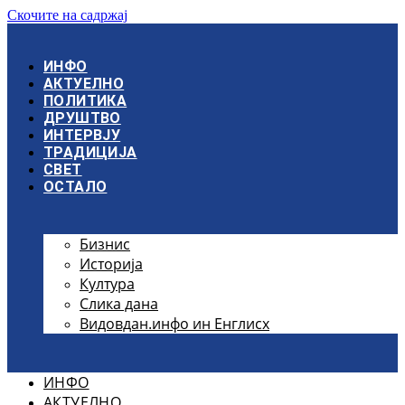
Скочите на садржај
ИНФО
АКТУЕЛНО
ПОЛИТИКА
ДРУШТВО
ИНТЕРВЈУ
ТРАДИЦИЈА
СВЕТ
ОСТАЛО
Бизнис
Историја
Култура
Слика дана
Видовдан.инфо ин Енглисх
ИНФО
АКТУЕЛНО