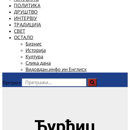
ПОЛИТИКА
ДРУШТВО
ИНТЕРВЈУ
ТРАДИЦИЈА
СВЕТ
ОСТАЛО
Бизнис
Историја
Култура
Слика дана
Видовдан.инфо ин Енглисх
Претрага
Ђурђиц