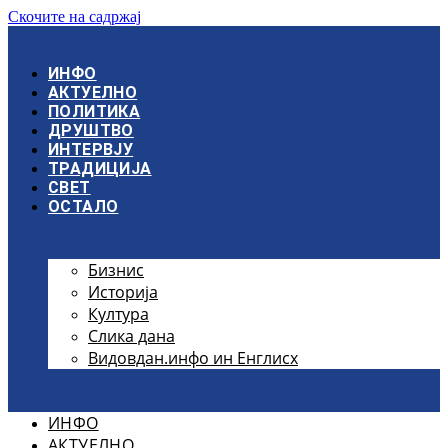
Скочите на садржај
ИНФО
АКТУЕЛНО
ПОЛИТИКА
ДРУШТВО
ИНТЕРВЈУ
ТРАДИЦИЈА
СВЕТ
ОСТАЛО
Бизнис
Историја
Култура
Слика дана
Видовдан.инфо ин Енглисх
ИНФО
АКТУЕЛНО