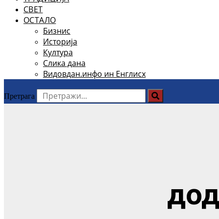
СВЕТ
ОСТАЛО
Бизнис
Историја
Култура
Слика дана
Видовдан.инфо ин Енглисх
Претрага
дод