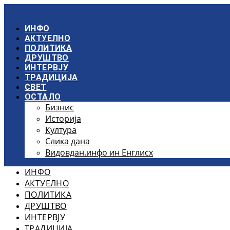
Скочите
на
садржај
ИНФО
АКТУЕЛНО
ПОЛИТИКА
ДРУШТВО
ИНТЕРВЈУ
ТРАДИЦИЈА
СВЕТ
ОСТАЛО
Бизнис
Историја
Култура
Слика дана
Видовдан.инфо ин Енглисх
ИНФО
АКТУЕЛНО
ПОЛИТИКА
ДРУШТВО
ИНТЕРВЈУ
ТРАДИЦИЈА