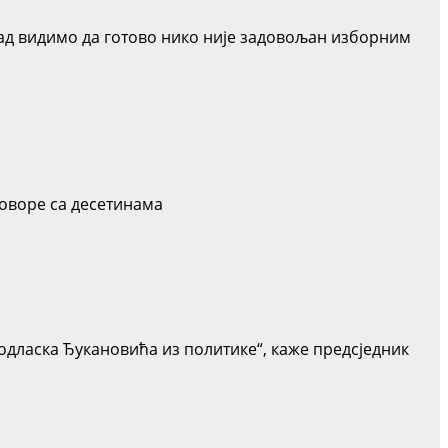
ад видимо да готово нико није задовољан изборним
зговоре са десетинама
одласка Ђукановића из политике“, каже предсједник