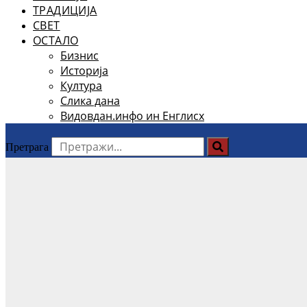
ТРАДИЦИЈА
СВЕТ
ОСТАЛО
Бизнис
Историја
Култура
Слика дана
Видовдан.инфо ин Енглисх
Претрага