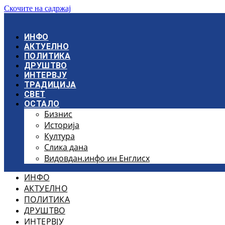
Скочите на садржај
ИНФО
АКТУЕЛНО
ПОЛИТИКА
ДРУШТВО
ИНТЕРВЈУ
ТРАДИЦИЈА
СВЕТ
ОСТАЛО
Бизнис
Историја
Култура
Слика дана
Видовдан.инфо ин Енглисх
ИНФО
АКТУЕЛНО
ПОЛИТИКА
ДРУШТВО
ИНТЕРВЈУ