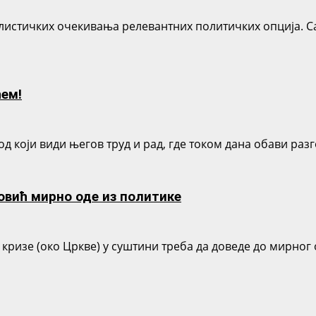
листичких очекивања релевантних политичких опција. С
ћем!
род који види његов труд и рад, где током дана обави ра
овић мирно оде из политике
ризе (око Цркве) у суштини треба да доведе до мирног 