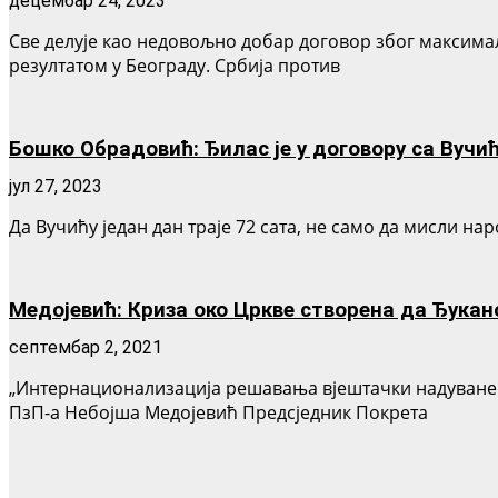
децембар 24, 2023
Све делује као недовољно добар договор због максима
резултатом у Београду. Србија против
Бошко Обрадовић: Ђилас је у договору са Вучи
јул 27, 2023
Да Вучићу један дан траје 72 сата, не само да мисли на
Медојевић: Криза око Цркве створена да Ђукан
септембар 2, 2021
„Интернационализација решавања вјештачки надуване к
ПзП-а Небојша Медојевић Предсједник Покрета