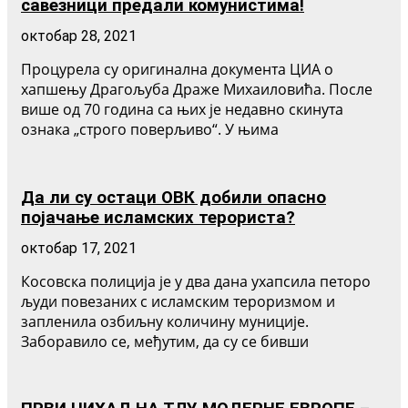
савезници предали комунистима!
октобар 28, 2021
Процурела су оригинална документа ЦИА о
хапшењу Драгољуба Драже Михаиловића. После
више од 70 година са њих је недавно скинута
ознака „строго поверљиво“. У њима
Да ли су остаци ОВК добили опасно
појачање исламских терориста?
октобар 17, 2021
Косовска полиција је у два дана ухапсила петоро
људи повезаних с исламским тероризмом и
запленила озбиљну количину муниције.
Заборавило се, међутим, да су се бивши