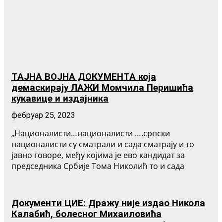
ТАЈНА ВОЈНА ДОКУМЕНТА која
демаскирају ЛАЖИ Момчила Перишића
кукавице и издајника
фебруар 25, 2023
„Националисти…националисти ….српски
националисти су сматрали и сада сматрају и то
јавно говоре, међу којима је ево кандидат за
председника Србије Тома Николић то и сада
Документи ЦИЕ: Дражу није издао Никола
Калабић, болесног Михаиловића