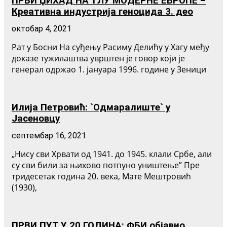
ПРВИ ЏИХАД НА ТЛУ МОДЕРНЕ ЕВРОПЕ –
Креативна индустрија геноцида 3. део
октобар 4, 2021
Рат у Босни На суђењу Расиму Делићу у Хагу међу
доказе тужилаштва уврштен је говор који је
генерал одржао 1. јануара 1996. године у Зеници
Илија Петровић: `Одмаралиште` у
Јасеновцу
септембар 16, 2021
„Нису сви Хрвати од 1941. до 1945. клали Србе, али
су сви били за њихово потпуно уништење” Пре
тридесетак година 20. века, Мате Мештровић
(1930),
ПРВИ ПУТ У 20 ГОДИНА: ФБИ објавио