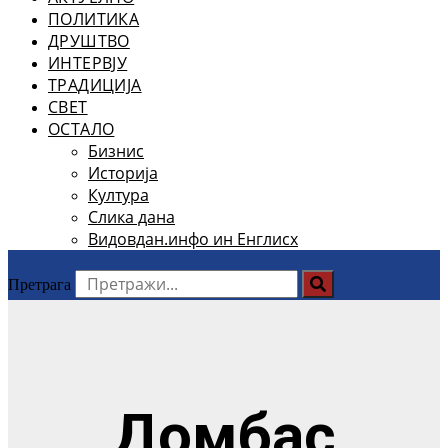
ПОЛИТИКА
ДРУШТВО
ИНТЕРВЈУ
ТРАДИЦИЈА
СВЕТ
ОСТАЛО
Бизнис
Историја
Култура
Слика дана
Видовдан.инфо ин Енглисх
Претрага
Домбас