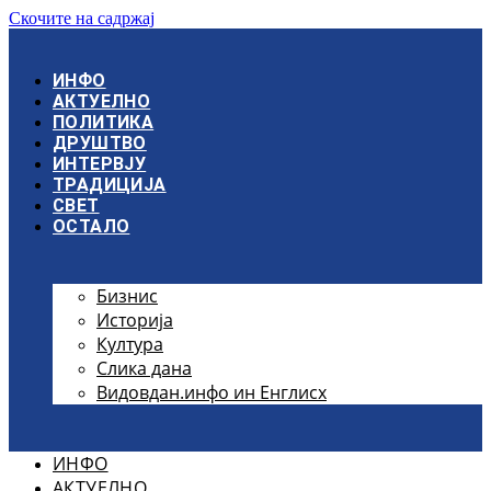
Скочите на садржај
ИНФО
АКТУЕЛНО
ПОЛИТИКА
ДРУШТВО
ИНТЕРВЈУ
ТРАДИЦИЈА
СВЕТ
ОСТАЛО
Бизнис
Историја
Култура
Слика дана
Видовдан.инфо ин Енглисх
ИНФО
АКТУЕЛНО