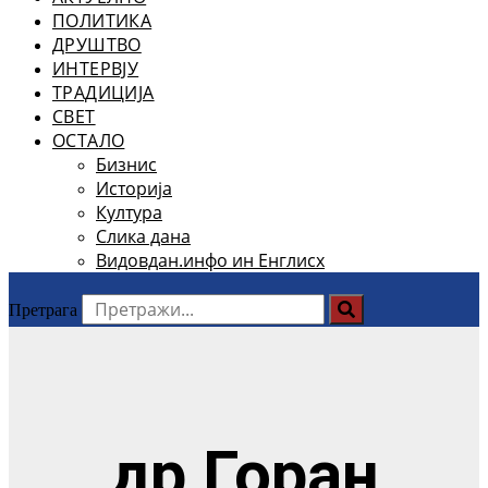
ПОЛИТИКА
ДРУШТВО
ИНТЕРВЈУ
ТРАДИЦИЈА
СВЕТ
ОСТАЛО
Бизнис
Историја
Култура
Слика дана
Видовдан.инфо ин Енглисх
Претрага
др Горан