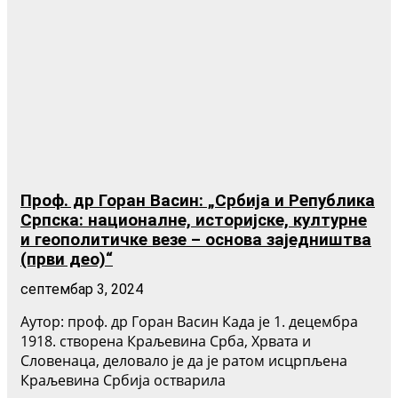
Проф. др Горан Васин: „Србија и Република
Српска: националне, историјске, културне
и геополитичке везе – основа заједништва
(први део)“
септембар 3, 2024
Аутор: проф. др Горан Васин Када је 1. децембра
1918. створена Краљевина Срба, Хрвата и
Словенаца, деловало је да је ратом исцрпљена
Краљевина Србија остварила