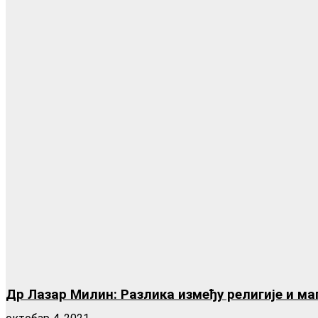
Др Лазар Милин: Разлика између религије и ма