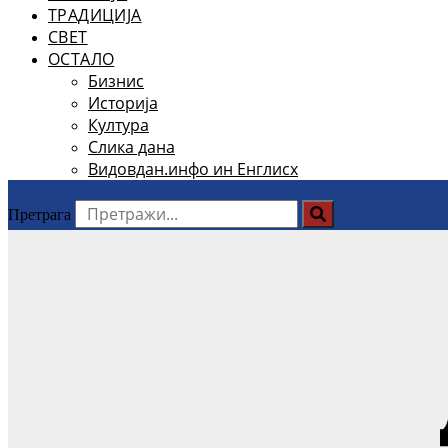
ТРАДИЦИЈА
СВЕТ
ОСТАЛО
Бизнис
Историја
Култура
Слика дана
Видовдан.инфо ин Енглисх
Претрага