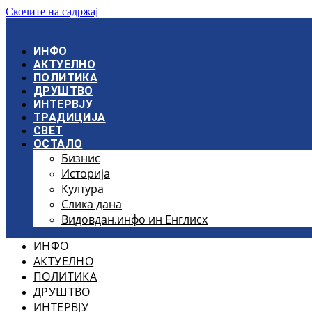
Скочите на садржај
ИНФО
АКТУЕЛНО
ПОЛИТИКА
ДРУШТВО
ИНТЕРВЈУ
ТРАДИЦИЈА
СВЕТ
ОСТАЛО
Бизнис
Историја
Култура
Слика дана
Видовдан.инфо ин Енглисх
ИНФО
АКТУЕЛНО
ПОЛИТИКА
ДРУШТВО
ИНТЕРВЈУ