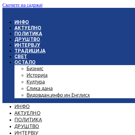
Скочите на садржај
ИНФО
АКТУЕЛНО
ПОЛИТИКА
ДРУШТВО
ИНТЕРВЈУ
ТРАДИЦИЈА
СВЕТ
ОСТАЛО
Бизнис
Историја
Култура
Слика дана
Видовдан.инфо ин Енглисх
ИНФО
АКТУЕЛНО
ПОЛИТИКА
ДРУШТВО
ИНТЕРВЈУ