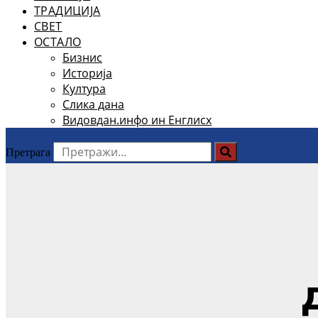
ТРАДИЦИЈА
СВЕТ
ОСТАЛО
Бизнис
Историја
Култура
Слика дана
Видовдан.инфо ин Енглисх
Претрага