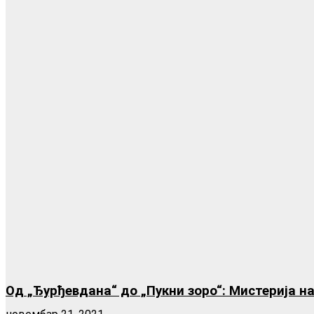
Од „Ђурђевдана“ до „Пукни зоро“: Мистерија н