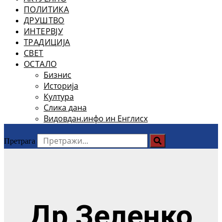
ПОЛИТИКА
ДРУШТВО
ИНТЕРВЈУ
ТРАДИЦИЈА
СВЕТ
ОСТАЛО
Бизнис
Историја
Култура
Слика дана
Видовдан.инфо ин Енглисх
Претрага
Др Зеленко