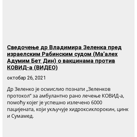
Сведочење др Владимира Зеленка пред
израелским Рабинским судом (Ма’алех
Адумим Бет Дин) о вакцинама против
КОВИД-а (ВИДЕО)
октобар 26, 2021
Др Зеленко је осмислио познати „Зеленков
протокол“ за амбулантно рано лечење КОВИД-а,
помоћу којег је успешно излечено 6000
пацијената, који укључује хидроксиклорокин, цинк
и Сумамед.