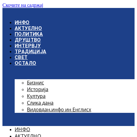
Скочите на садржај
ИНФО
АКТУЕЛНО
ПОЛИТИКА
ДРУШТВО
ИНТЕРВЈУ
ТРАДИЦИЈА
СВЕТ
ОСТАЛО
Бизнис
Историја
Култура
Слика дана
Видовдан.инфо ин Енглисх
ИНФО
АКТУЕЛНО