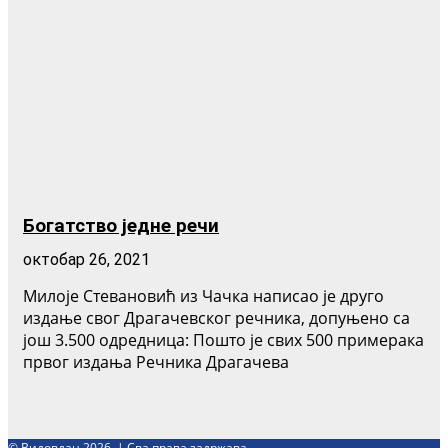
Богатство једне речи
октобар 26, 2021
Милоје Стевановић из Чачка написао је друго
издање свог Драгачевског речника, допуњено са
још 3.500 одредница: Пошто је свих 500 примерака
првог издања Речника Драгачева
© Видовдан 2026. | Сва права задржава