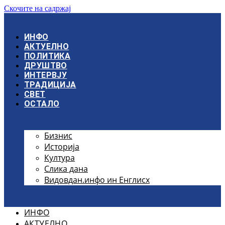
Скочите на садржај
ИНФО
АКТУЕЛНО
ПОЛИТИКА
ДРУШТВО
ИНТЕРВЈУ
ТРАДИЦИЈА
СВЕТ
ОСТАЛО
Бизнис
Историја
Култура
Слика дана
Видовдан.инфо ин Енглисх
ИНФО
АКТУЕЛНО