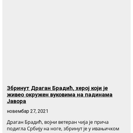
Збринут Драган Брадић, херој који је
живео окружен вуковима на падинама
Јавора
новембар 27, 2021
Драган Брадић, војни ветеран чија је прича
подигла Србију на ноге, збринут је у ивањичком