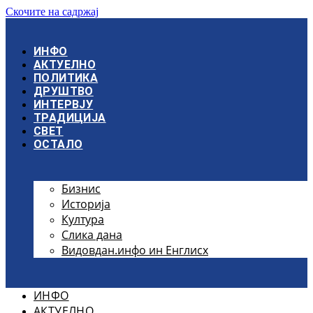
Скочите на садржај
ИНФО
АКТУЕЛНО
ПОЛИТИКА
ДРУШТВО
ИНТЕРВЈУ
ТРАДИЦИЈА
СВЕТ
ОСТАЛО
Бизнис
Историја
Култура
Слика дана
Видовдан.инфо ин Енглисх
ИНФО
АКТУЕЛНО