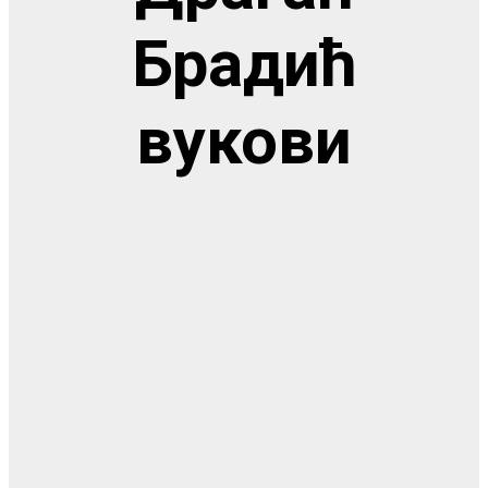
Брадић
вукови