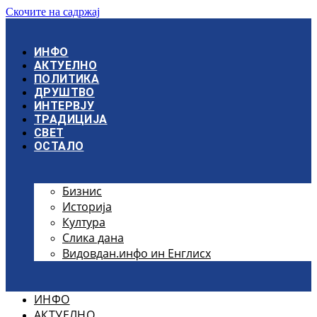
Скочите на садржај
ИНФО
АКТУЕЛНО
ПОЛИТИКА
ДРУШТВО
ИНТЕРВЈУ
ТРАДИЦИЈА
СВЕТ
ОСТАЛО
Бизнис
Историја
Култура
Слика дана
Видовдан.инфо ин Енглисх
ИНФО
АКТУЕЛНО