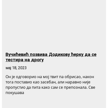
Вучићевић позвива Додикову ћерку да се
тестира на дрогу
мај 18, 2023
Он је одговорио на мој твит па обрисао, након
тога поставио као засебан, али наравно није
пропустио да пита како сам се препознала. Све
покушава