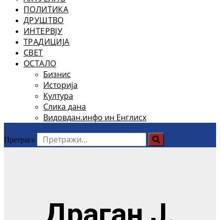
ПОЛИТИКА
ДРУШТВО
ИНТЕРВЈУ
ТРАДИЦИЈА
СВЕТ
ОСТАЛО
Бизнис
Историја
Култура
Слика дана
Видовдан.инфо ин Енглисх
Претрага
Драган Ј.