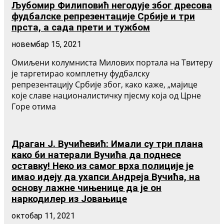
Љубомир Филиповић негодује због дресова
фудбалске репрезентације Србије и три
прста, а сада прети и тужбом
новембар 15, 2021
Омиљени колумниста Милових портала на Твитеру
је таргетирао комплетну фудбалску
репрезентацију Србије због, како каже, „мајице
које славе националистичку пјесму која од Црне
Горе отима
Драган Ј. Вучићевић: Имали су три плана
како би натерали Вучића да поднесе
оставку! Неко из самог врха полиције је
имао идеју да ухапси Андреја Вучића, на
основу лажне чињенице да је он
наркодилер из Јовањице
октобар 11, 2021