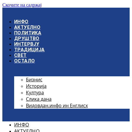
Скочите на садржај
ИНФО
АКТУЕЛНО
ПОЛИТИКА
ДРУШТВО
ИНТЕРВЈУ
ТРАДИЦИЈА
СВЕТ
ОСТАЛО
Бизнис
Историја
Култура
Слика дана
Видовдан.инфо ин Енглисх
ИНФО
АКТУЕЛНО