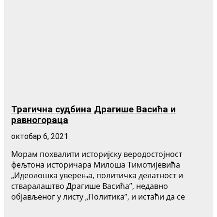
Трагична судбина Драгише Васића и
равногораца
октобар 6, 2021
Морам похвалити историјску веродостојност
фељтона историчара Милоша Тимотијевића
„Идеолошка уверења, политичка делатност и
стваралаштво Драгише Васића”, недавно
објављеног у листу „Политика”, и истаћи да се