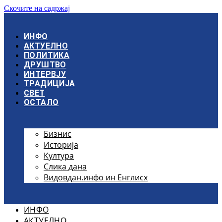
Скочите на садржај
ИНФО
АКТУЕЛНО
ПОЛИТИКА
ДРУШТВО
ИНТЕРВЈУ
ТРАДИЦИЈА
СВЕТ
ОСТАЛО
Бизнис
Историја
Култура
Слика дана
Видовдан.инфо ин Енглисх
ИНФО
АКТУЕЛНО