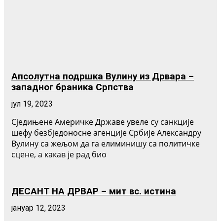
Апсолутна подршка Вулину из Дрвара –
западног браника Српства
јул 19, 2023
Сједињене Америчке Државе увеле су санкције
шефу безбједоносне агенције Србије Александру
Вулину са жељом да га елиминишу са политичке
сцене, а какав је рад био
ДЕСАНТ НА ДРВАР – мит вс. истина
јануар 12, 2023