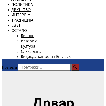
ПОЛИТИКА
ДРУШТВО
ИНТЕРВЈУ
ТРАДИЦИЈА
СВЕТ
ОСТАЛО
Бизнис
Историја
Култура
Слика дана
Видовдан.инфо ин Енглисх
Претрага
Дрвар