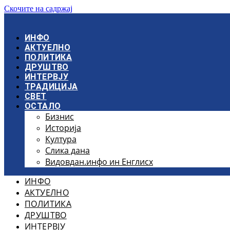
Скочите на садржај
ИНФО
АКТУЕЛНО
ПОЛИТИКА
ДРУШТВО
ИНТЕРВЈУ
ТРАДИЦИЈА
СВЕТ
ОСТАЛО
Бизнис
Историја
Култура
Слика дана
Видовдан.инфо ин Енглисх
ИНФО
АКТУЕЛНО
ПОЛИТИКА
ДРУШТВО
ИНТЕРВЈУ