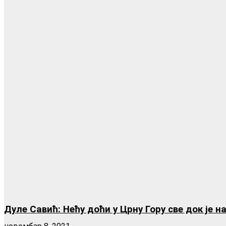
Дуле Савић: Нећу доћи у Црну Гору све док је н