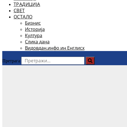
ТРАДИЦИЈА
СВЕТ
ОСТАЛО
Бизнис
Историја
Култура
Слика дана
Видовдан.инфо ин Енглисх
Претрага