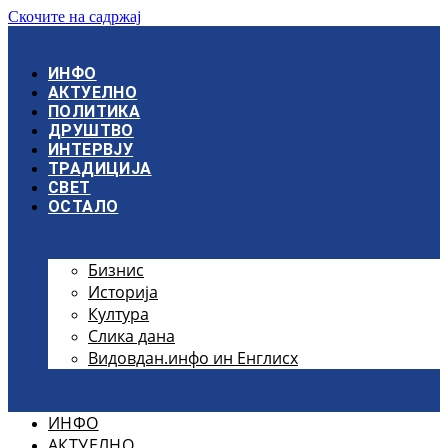
Скочите на садржај
ИНФО
АКТУЕЛНО
ПОЛИТИКА
ДРУШТВО
ИНТЕРВЈУ
ТРАДИЦИЈА
СВЕТ
ОСТАЛО
Бизнис
Историја
Култура
Слика дана
Видовдан.инфо ин Енглисх
ИНФО
АКТУЕЛНО