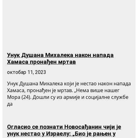
Унук Душана Михалека након напада
Хамаса пронађен мртав
октобар 11, 2023
Унук Душана Михалека који је нестао након напада
Хамаса, пронађен је мртав. „Нема више нашег
Мора (24). Дошли су из армије и социјалне службе
да
Огласио се познати Новосађанин чији је
унук нестао у Израелу: „Био је рањен у