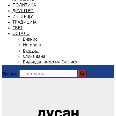
ПОЛИТИКА
ДРУШТВО
ИНТЕРВЈУ
ТРАДИЦИЈА
СВЕТ
ОСТАЛО
Бизнис
Историја
Култура
Слика дана
Видовдан.инфо ин Енглисх
Претрага
дусан