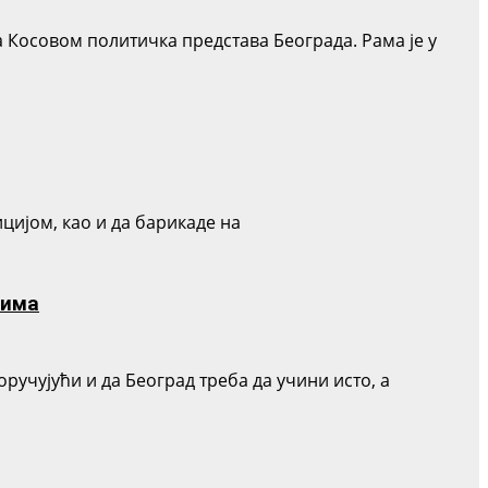
 Косовом политичка представа Београда. Рама је у
цијом, као и да барикаде на
нима
ручујући и да Београд треба да учини исто, а