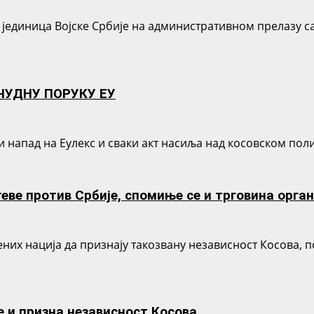
јединица Војске Србије на административном прелазу са
ЧУДНУ ПОРУКУ ЕУ
и напад на Еулекс и сваки акт насиља над косовском поли
ве против Србије, спомиње се и трговина орга
их нација да признају такозвану независност Косова, по
е и призна независност Косова