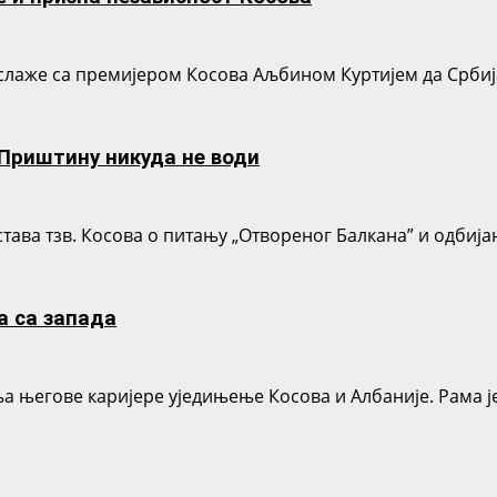
 слаже са премијером Косова Аљбином Куртијем да Србија
Приштину никуда не води
ава тзв. Косова о питању „Отвореног Балкана” и одбијања
а са запада
ња његове каријере уједињење Косова и Албаније. Рама је