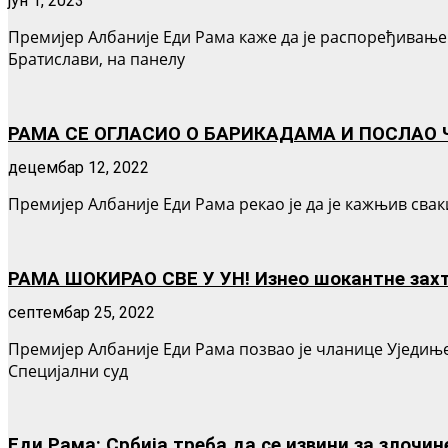
јун 1, 2023
Премијер Албаније Еди Рама каже да је распоређивање 
Братислави, на панелу
РАМА СЕ ОГЛАСИО О БАРИКАДАМА И ПОСЛАО 
децембар 12, 2022
Премијер Албаније Еди Рама рекао је да је кажњив свак
РАМА ШОКИРАО СВЕ У УН! Изнео шокантне захте
септембар 25, 2022
Премијер Албаније Еди Рама позвао је чланице Уједињен
Специјални суд
Еди Рама: Србија треба да се извини за злочин