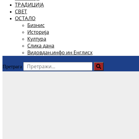
ТРАДИЦИЈА
СВЕТ
ОСТАЛО
Бизнис
Историја
Култура
Слика дана
Видовдан.инфо ин Енглисх
Претрага