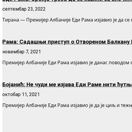
септембар 23, 2022
Тирана — Премијер Албаније Еди Рама изјавио је да се
Рама: Садашњи приступ о Отвореном Балкану 
новембар 7, 2021
Премијер Албаније Еди Рама изјавио је данас поводом ст
Бојанић: Не чуди ме изјава Еди Раме нити ћутњ
октобар 11, 2021
Премијер Албаније Еди Рама изјавио је да је циљ и теж