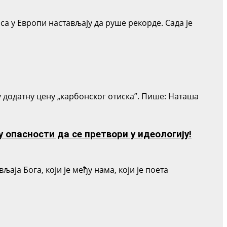
са у Европи настављају да руше рекорде. Сада је
у додатну цену „карбонског отиска”. Пише: Наташа
 опасности да се претвори у идеологију!
ја Бога, који је међу нама, који је поета