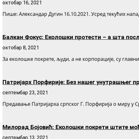
октобар 16, 2021
Пише: Александар Дугин 16.10.2021. Усред текућих напа
Балкан Фокус: Еколошки протести – а шта пос
октобар 8, 2021
За еколошке покрете, људи, а не корпорације, су главн
Патријарх Порфирије: Без нашег унутрашњег пр
септембар 23, 2021
Предавање Патријарха српског Г. Порфирија о миру у Ср
Милорад Бојовић: Еколошки покрети штите моћ
септембар 13, 2021