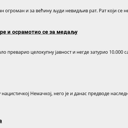
дан огроман и за већину људи невидљив рат. Рат који се н
ре и осрамотио се за медаљу
ало преварио целокупну јавност и негде затурио 10.000 с
 нацистичкој Немачкој, него је и данас предводе насле
а