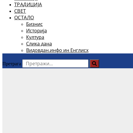
ТРАДИЦИЈА
СВЕТ
ОСТАЛО
Бизнис
Историја
Култура
Слика дана
Видовдан.инфо ин Енглисх
Претрага