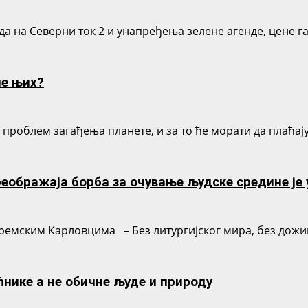
да на Северни ток 2 и унапређења зелене агенде, цене га
ле њих?
и проблем загађења планете, и за то ће морати да плаћај
еображаја борба за очување људске средине је у
емским Карловцима – Без литургијског мира, без доживља
нике а не обичне људе и природу