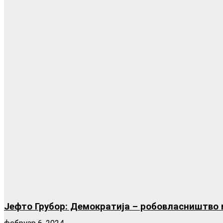
Јефто Грубор: Демократија – робовласништво