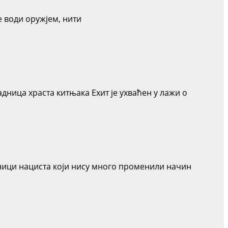
е води оружјем, нити
адница храста китњака Еxит је ухваћен у лажи о
дници нациста који нису много променили начин