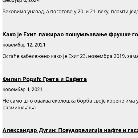
фебруар 6, 2024
Вековима уназад, а поготово у 20. и 21. веку, пламти је
Како је Еxит лажирао пошумљавање Фрушке го
новембар 12, 2021
Остаће забележено како је Еxит 23. новембра 2019. зам
Филип Родић: Грета и Сафета
новембар 1, 2021
Не само што оваква еколошка борба своје корене има у
размишљања
Александар Дугин: Псеудорелигија нафте и гас