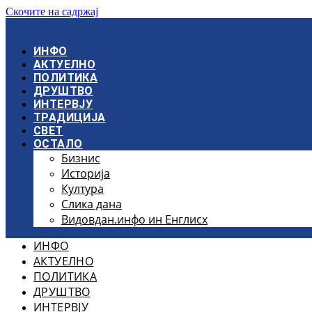
Скочите на садржај
ИНФО
АКТУЕЛНО
ПОЛИТИКА
ДРУШТВО
ИНТЕРВЈУ
ТРАДИЦИЈА
СВЕТ
ОСТАЛО
Бизнис
Историја
Култура
Слика дана
Видовдан.инфо ин Енглисх
ИНФО
АКТУЕЛНО
ПОЛИТИКА
ДРУШТВО
ИНТЕРВЈУ