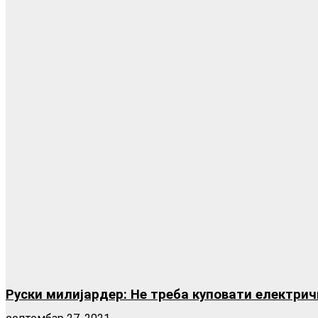
Руски милијардер: Не треба куповати електри