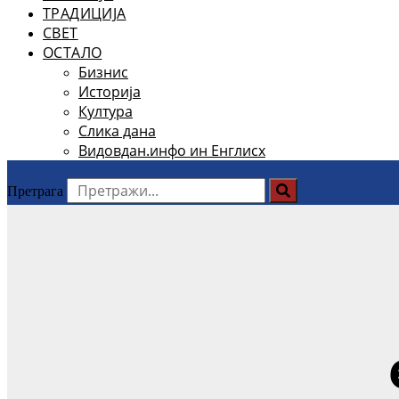
ТРАДИЦИЈА
СВЕТ
ОСТАЛО
Бизнис
Историја
Култура
Слика дана
Видовдан.инфо ин Енглисх
Претрага