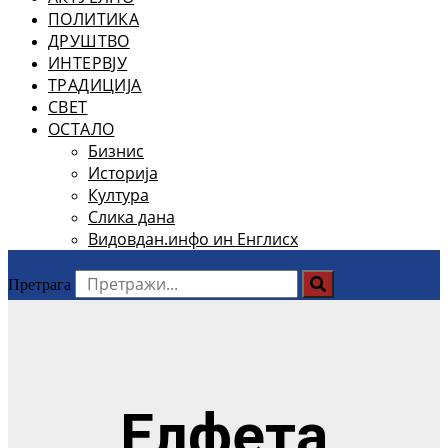
ПОЛИТИКА
ДРУШТВО
ИНТЕРВЈУ
ТРАДИЦИЈА
СВЕТ
ОСТАЛО
Бизнис
Историја
Култура
Слика дана
Видовдан.инфо ин Енглисх
Претрага
Елфета