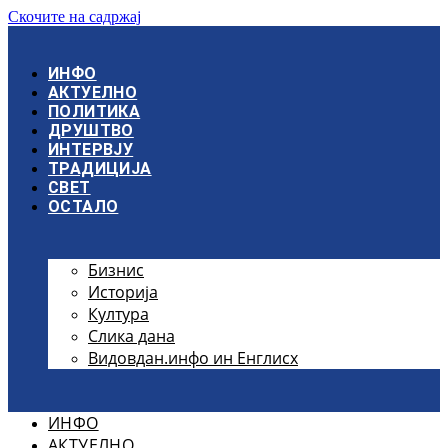
Скочите на садржај
ИНФО
АКТУЕЛНО
ПОЛИТИКА
ДРУШТВО
ИНТЕРВЈУ
ТРАДИЦИЈА
СВЕТ
ОСТАЛО
Бизнис
Историја
Култура
Слика дана
Видовдан.инфо ин Енглисх
ИНФО
АКТУЕЛНО