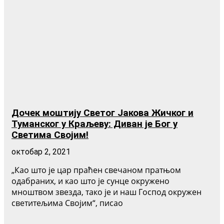
Дочек моштију Светог Јакова Жичког и
Туманског у Краљеву: Диван је Бог у
Светима Својим!
октобар 2, 2021
„Као што је цар праћен свечаном пратњом
одабраних, и као што је сунце окружено
мноштвом звезда, тако је и наш Господ окружен
светитељима Својим“, писао