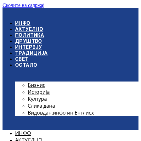
Скочите на садржај
ИНФО
АКТУЕЛНО
ПОЛИТИКА
ДРУШТВО
ИНТЕРВЈУ
ТРАДИЦИЈА
СВЕТ
ОСТАЛО
Бизнис
Историја
Култура
Слика дана
Видовдан.инфо ин Енглисх
ИНФО
АКТУЕЛНО