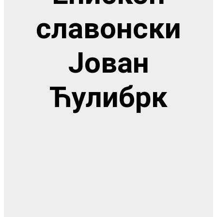
славонски
Јован
Ћулибрк