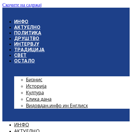
Скочите на садржај
ИНФО
АКТУЕЛНО
ПОЛИТИКА
ДРУШТВО
ИНТЕРВЈУ
ТРАДИЦИЈА
СВЕТ
ОСТАЛО
Бизнис
Историја
Култура
Слика дана
Видовдан.инфо ин Енглисх
ИНФО
АКТУЕЛНО