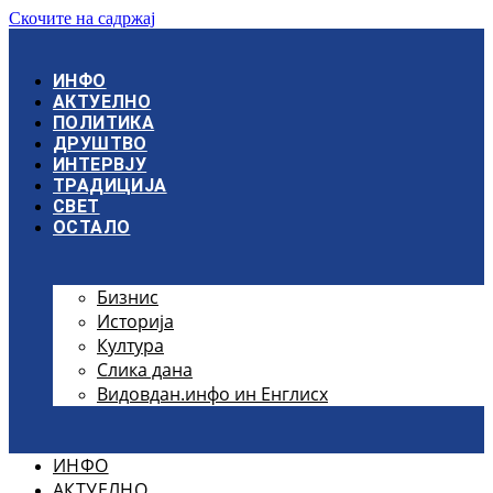
Скочите на садржај
ИНФО
АКТУЕЛНО
ПОЛИТИКА
ДРУШТВО
ИНТЕРВЈУ
ТРАДИЦИЈА
СВЕТ
ОСТАЛО
Бизнис
Историја
Култура
Слика дана
Видовдан.инфо ин Енглисх
ИНФО
АКТУЕЛНО