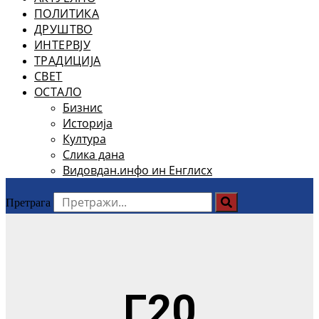
ПОЛИТИКА
ДРУШТВО
ИНТЕРВЈУ
ТРАДИЦИЈА
СВЕТ
ОСТАЛО
Бизнис
Историја
Култура
Слика дана
Видовдан.инфо ин Енглисх
Претрага
Г20