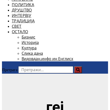
ПОЛИТИКА
ДРУШТВО
ИНТЕРВЈУ
ТРАДИЦИЈА
СВЕТ
ОСТАЛО
Бизнис
Историја
Култура
Слика дана
Видовдан.инфо ин Енглисх
Претрага
геј