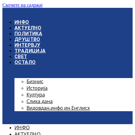
Скочите на садржај
ИНФО
АКТУЕЛНО
ПОЛИТИКА
ДРУШТВО
ИНТЕРВЈУ
ТРАДИЦИЈА
СВЕТ
ОСТАЛО
Бизнис
Историја
Култура
Слика дана
Видовдан.инфо ин Енглисх
ИНФО
АКТУЕЛНО