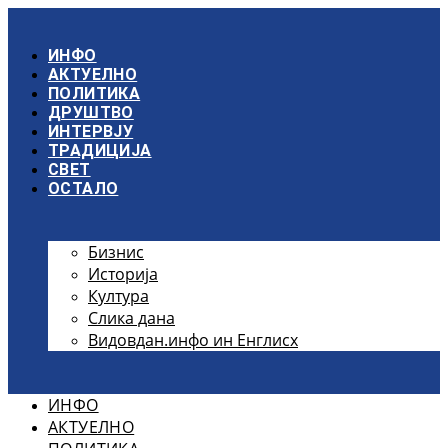
Скочите
на
садржај
ИНФО
АКТУЕЛНО
ПОЛИТИКА
ДРУШТВО
ИНТЕРВЈУ
ТРАДИЦИЈА
СВЕТ
ОСТАЛО
Бизнис
Историја
Култура
Слика дана
Видовдан.инфо ин Енглисх
ИНФО
АКТУЕЛНО