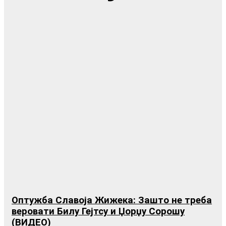
Оптужба Славоја Жижека: Зашто не треба
веровати Билу Гејтсу и Џорџу Сорошу
(ВИДЕО)