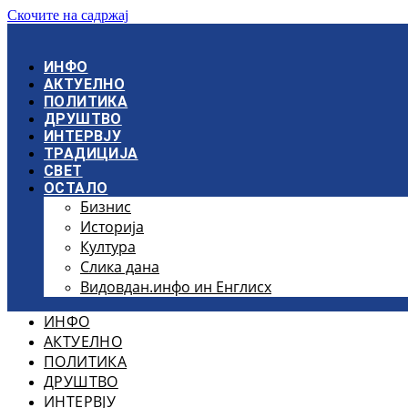
Скочите на садржај
ИНФО
АКТУЕЛНО
ПОЛИТИКА
ДРУШТВО
ИНТЕРВЈУ
ТРАДИЦИЈА
СВЕТ
ОСТАЛО
Бизнис
Историја
Култура
Слика дана
Видовдан.инфо ин Енглисх
ИНФО
АКТУЕЛНО
ПОЛИТИКА
ДРУШТВО
ИНТЕРВЈУ