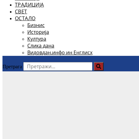
ТРАДИЦИЈА
СВЕТ
ОСТАЛО
Бизнис
Историја
Култура
Слика дана
Видовдан.инфо ин Енглисх
Претрага