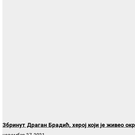
Збринут Драган Брадић, херој који је живео о