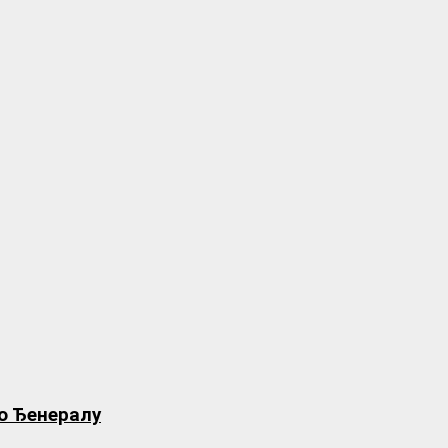
о Ђенералу