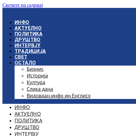
Скочите на садржај
ИНФО
АКТУЕЛНО
ПОЛИТИКА
ДРУШТВО
ИНТЕРВЈУ
ТРАДИЦИЈА
СВЕТ
ОСТАЛО
Бизнис
Историја
Култура
Слика дана
Видовдан.инфо ин Енглисх
ИНФО
АКТУЕЛНО
ПОЛИТИКА
ДРУШТВО
ИНТЕРВЈУ