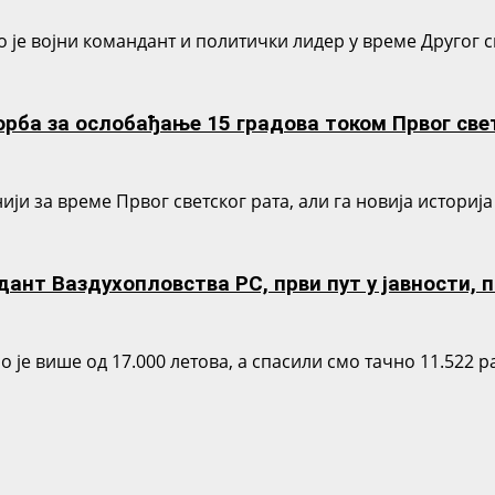
је војни командант и политички лидер у време Другог све
рба за ослобађање 15 градова током Првог све
нији за време Првог светског рата, али га новија истор
нт Ваздухопловства РС, први пут у јавности, п
је више од 17.000 летова, а спасили смо тачно 11.522 р