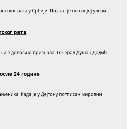
тског рата у Србији. Познат је по својој улози
тског рата
ија није довољно признала. Генерал Душан Додић
осле 24 године
ањеника. Када је у Дејтону потписан мировни