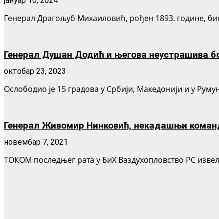
јануар 10, 2024
Генерал Драгољуб Михаиловић, рођен 1893. године, био 
Генерал Душан Додић и његова неустрашива бо
октобар 23, 2023
Ослободио је 15 градова у Србији, Македонији и у Руму
Генерал Живомир Нинковић, некадашњи команда
новембар 7, 2021
ТОКОМ последњег рата у БиХ Ваздухопловство РС извело 