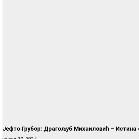
Јефто Грубор: Драгољуб Михаиловић – Истина 