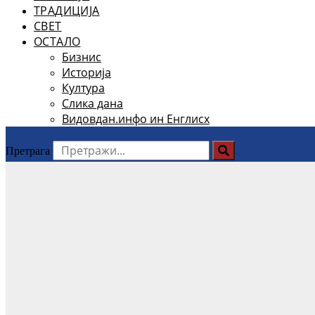
ТРАДИЦИЈА
СВЕТ
ОСТАЛО
Бизнис
Историја
Култура
Слика дана
Видовдан.инфо ин Енглисх
Претрага