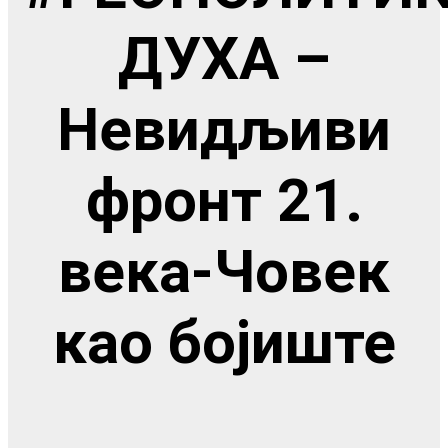
ДУХА –
Невидљиви
фронт 21.
века-Човек
као бојиште