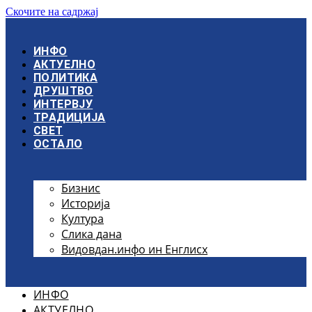
Скочите на садржај
ИНФО
АКТУЕЛНО
ПОЛИТИКА
ДРУШТВО
ИНТЕРВЈУ
ТРАДИЦИЈА
СВЕТ
ОСТАЛО
Бизнис
Историја
Култура
Слика дана
Видовдан.инфо ин Енглисх
ИНФО
АКТУЕЛНО