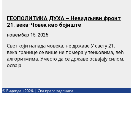
ГЕОПОЛИТИКА ДУХА – Невидљиви фронт
21. века-Човек као бојиште
новембар 15, 2025
Свет који напада човека, не државе У свету 21.
века границе се више не померају тенковима, већ
алгоритмима. Уместо да се државе освајају силом,
осваја
© Видовдан 2026. | Сва права задржава