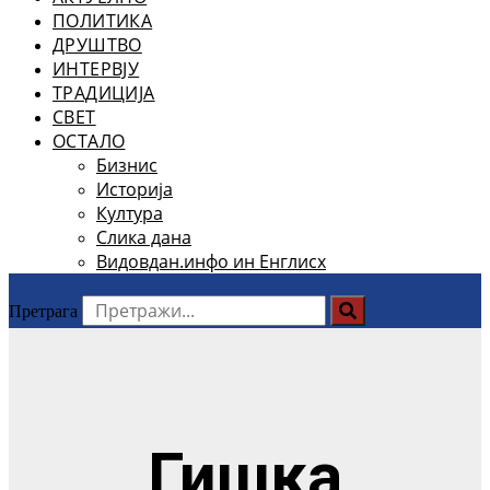
ПОЛИТИКА
ДРУШТВО
ИНТЕРВЈУ
ТРАДИЦИЈА
СВЕТ
ОСТАЛО
Бизнис
Историја
Култура
Слика дана
Видовдан.инфо ин Енглисх
Претрага
Гишка