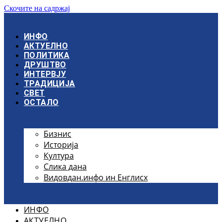
Скочите на садржај
ИНФО
АКТУЕЛНО
ПОЛИТИКА
ДРУШТВО
ИНТЕРВЈУ
ТРАДИЦИЈА
СВЕТ
ОСТАЛО
Бизнис
Историја
Култура
Слика дана
Видовдан.инфо ин Енглисх
ИНФО
АКТУЕЛНО