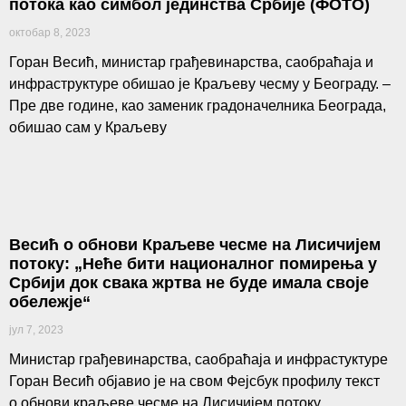
потока као симбол јединства Србије (ФОТО)
октобар 8, 2023
Горан Весић, министар грађевинарства, саобраћаја и
инфраструктуре обишао је Краљеву чесму у Београду. –
Пре две године, као заменик градоначелника Београда,
обишао сам у Краљеву
Весић о обнови Краљеве чесме на Лисичијем
потоку: „Неће бити националног помирења у
Србији док свака жртва не буде имала своје
обележје“
јул 7, 2023
Министар грађевинарства, саобраћаја и инфрастуктуре
Горан Весић објавио је на свом Фејсбук профилу текст
о обнови краљеве чесме на Лисичијем потоку,