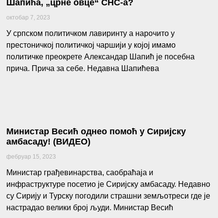
Шапића, „црне овце“ СНС-а?
октобар 7, 2023
У српском политичком лавиринту а нарочито у
престоничкој политичкој чаршији у којој имамо
политичке преокрете Александар Шапић је посебна
прича. Прича за себе. Недавна Шапићева
Министар Весић однео помоћ у Сиријску
амбасаду! (ВИДЕО)
фебруар 15, 2023
Министар грађевинарства, саобраћаја и
инфраструктуре посетио је Сиријску амбасаду. Недавно
су Сирију и Турску погодили страшни земљотреси где је
настрадао велики број људи. Министар Весић