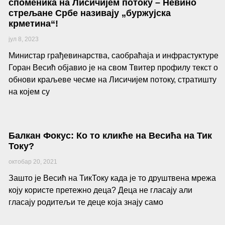
споменика на Лисичијем потоку – Невино
стрељане Србе називају „буржујска
крметина“!
јул 8, 2023
Министар грађевинарства, саобраћаја и инфрастуктуре
Горан Весић објавио је на свом Твитер профилу текст о
обнови краљеве чесме на Лисичијем потоку, стратишту
на којем су
Балкан Фокус: Ко то кликће на Весића на Тик
Току?
октобар 20, 2021
Зашто је Весић на ТикТоку када је то друштвена мрежа
коју користе претежно деца? Деца не гласају али
гласају родитељи те деце која знају само