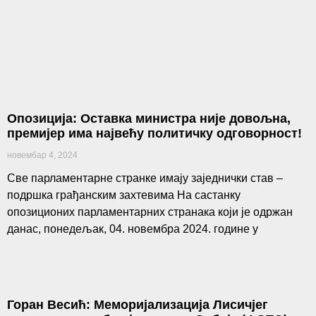
Опозиција: Оставка министра није довољна,
премијер има највећу политичку одговорност!
новембар 4, 2024
Све парламентарне странке имају заједнички став –
подршка грађанским захтевима На састанку
опозиционих парламентарних странака који је одржан
данас, понедељак, 04. новембра 2024. године у
Горан Весић: Меморијализација Лисичјег