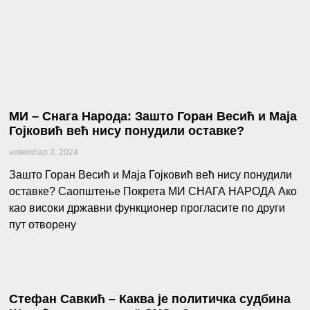
МИ – Снага Народа: Зашто Горан Весић и Маја
Гојковић већ нису понудили оставке?
новембар 3, 2024
Зашто Горан Весић и Маја Гојковић већ нису понудили
оставке? Саопштење Покрета МИ СНАГА НАРОДА Ако
као високи државни функционер прогласите по други
пут отворену
Стефан Савкић – Каква је политичка судбина