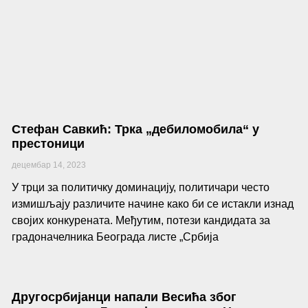
Стефан Савкић: Трка „дебиломобила“ у
престоници
децембар 14, 2023
У трци за политичку доминацију, политичари често
измишљају различите начине како би се истакли изнад
својих конкурената. Међутим, потези кандидата за
градоначелника Београда листе „Србија
Другосрбијанци напали Весића због