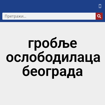
гробље
ослободилаца
београда