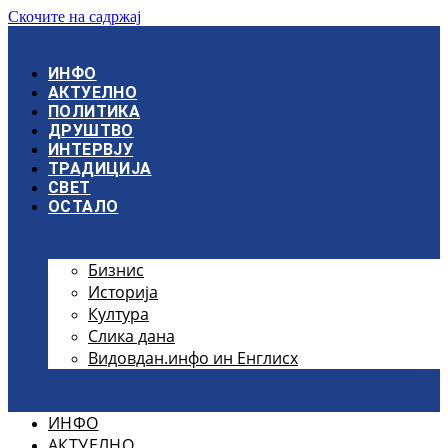
Скочите на садржај
ИНФО
АКТУЕЛНО
ПОЛИТИКА
ДРУШТВО
ИНТЕРВЈУ
ТРАДИЦИЈА
СВЕТ
ОСТАЛО
Бизнис
Историја
Култура
Слика дана
Видовдан.инфо ин Енглисх
ИНФО
АКТУЕЛНО