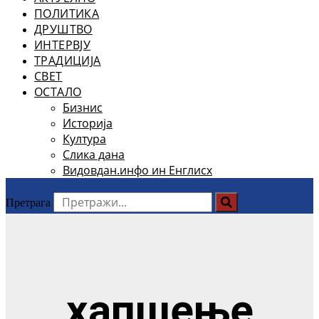
ПОЛИТИКА
ДРУШТВО
ИНТЕРВЈУ
ТРАДИЦИЈА
СВЕТ
ОСТАЛО
Бизнис
Историја
Култура
Слика дана
Видовдан.инфо ин Енглисх
Претрага
хапшење