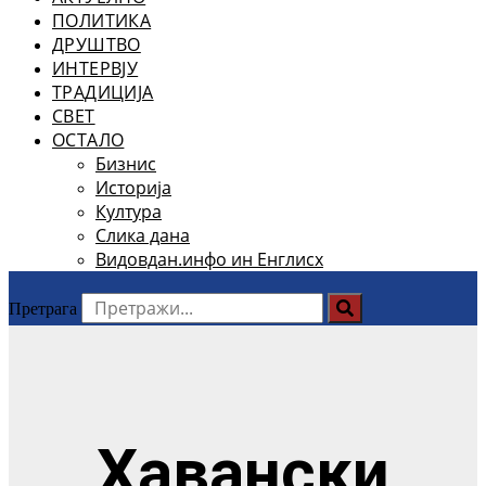
ПОЛИТИКА
ДРУШТВО
ИНТЕРВЈУ
ТРАДИЦИЈА
СВЕТ
ОСТАЛО
Бизнис
Историја
Култура
Слика дана
Видовдан.инфо ин Енглисх
Претрага
Хавански