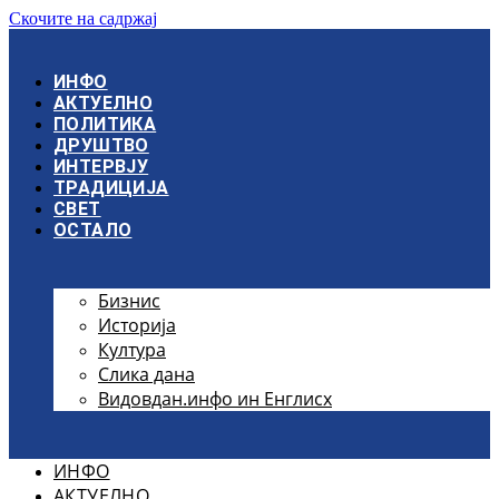
Скочите на садржај
ИНФО
АКТУЕЛНО
ПОЛИТИКА
ДРУШТВО
ИНТЕРВЈУ
ТРАДИЦИЈА
СВЕТ
ОСТАЛО
Бизнис
Историја
Култура
Слика дана
Видовдан.инфо ин Енглисх
ИНФО
АКТУЕЛНО