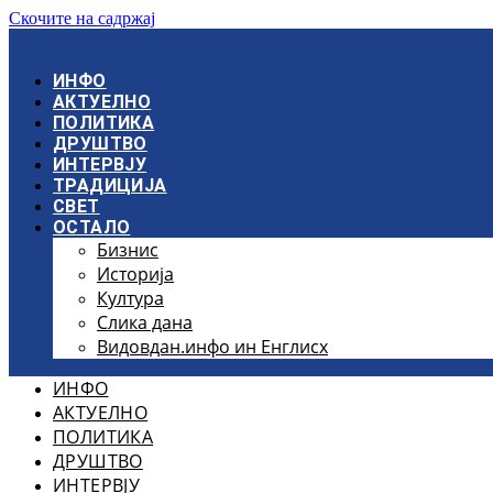
Скочите на садржај
ИНФО
АКТУЕЛНО
ПОЛИТИКА
ДРУШТВО
ИНТЕРВЈУ
ТРАДИЦИЈА
СВЕТ
ОСТАЛО
Бизнис
Историја
Култура
Слика дана
Видовдан.инфо ин Енглисх
ИНФО
АКТУЕЛНО
ПОЛИТИКА
ДРУШТВО
ИНТЕРВЈУ