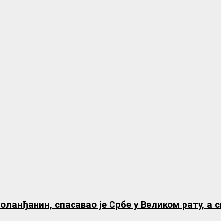
анђанин, спасавао је Србе у Великом рату, а св