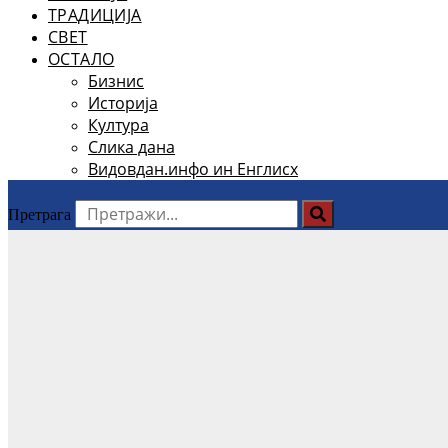
ТРАДИЦИЈА
СВЕТ
ОСТАЛО
Бизнис
Историја
Култура
Слика дана
Видовдан.инфо ин Енглисх
Претрага