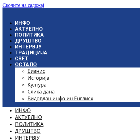
Скочите на садржај
ИНФО
АКТУЕЛНО
ПОЛИТИКА
ДРУШТВО
ИНТЕРВЈУ
ТРАДИЦИЈА
СВЕТ
ОСТАЛО
Бизнис
Историја
Култура
Слика дана
Видовдан.инфо ин Енглисх
ИНФО
АКТУЕЛНО
ПОЛИТИКА
ДРУШТВО
ИНТЕРВЈУ