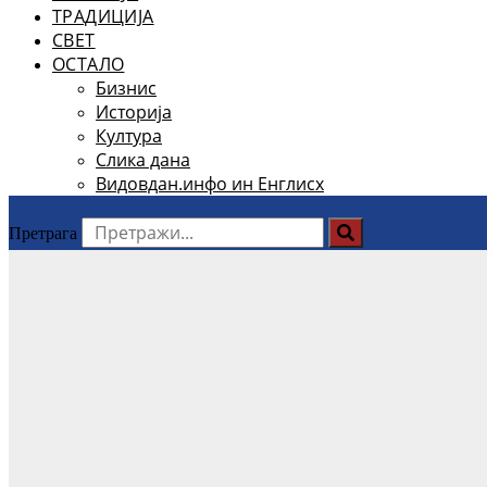
ТРАДИЦИЈА
СВЕТ
ОСТАЛО
Бизнис
Историја
Култура
Слика дана
Видовдан.инфо ин Енглисх
Претрага