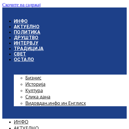
Скочите на садржај
ИНФО
АКТУЕЛНО
ПОЛИТИКА
ДРУШТВО
ИНТЕРВЈУ
ТРАДИЦИЈА
СВЕТ
ОСТАЛО
Бизнис
Историја
Култура
Слика дана
Видовдан.инфо ин Енглисх
ИНФО
АКТУЕЛНО