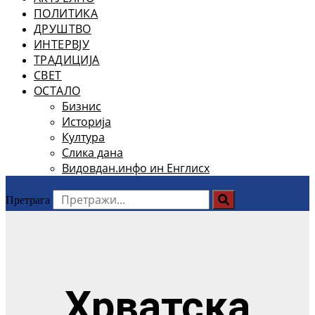
ПОЛИТИКА
ДРУШТВО
ИНТЕРВЈУ
ТРАДИЦИЈА
СВЕТ
ОСТАЛО
Бизнис
Историја
Култура
Слика дана
Видовдан.инфо ин Енглисх
Претрага
Хрватска