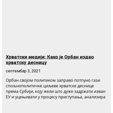
Хрватски медији: Како је Орбан издао
хрватску десницу
септембар 3, 2021
Орбан својом политиком заправо потпуно гази
спољнополитичке циљеве хрватске деснице
према Србији, коју жели што дуже задржати изван
ЕУ и уцењивати у процесу приступања, анализира