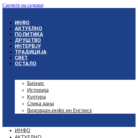
Скочите на садржај
ИНФО
АКТУЕЛНО
ПОЛИТИКА
ДРУШТВО
ИНТЕРВЈУ
ТРАДИЦИЈА
СВЕТ
ОСТАЛО
Бизнис
Историја
Култура
Слика дана
Видовдан.инфо ин Енглисх
ИНФО
АКТУЕЛНО