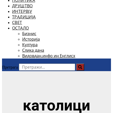
ПОЛИТИКА
ДРУШТВО
ИНТЕРВЈУ
ТРАДИЦИЈА
СВЕТ
ОСТАЛО
Бизнис
Историја
Култура
Слика дана
Видовдан.инфо ин Енглисх
Претрага
католици