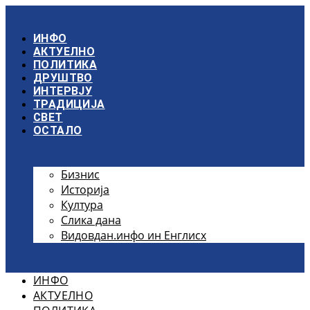
Скочите
на
садржај
ИНФО
АКТУЕЛНО
ПОЛИТИКА
ДРУШТВО
ИНТЕРВЈУ
ТРАДИЦИЈА
СВЕТ
ОСТАЛО
Бизнис
Историја
Култура
Слика дана
Видовдан.инфо ин Енглисх
ИНФО
АКТУЕЛНО